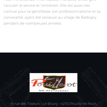
l’accueil, le service et l’entretien. Elle est aussi très
connue pour sa gentillesse, son professionnalisme et sa
convivialité, ayant été serveuse au village de Balbigny
pendant de nombreuses années.
14 rue des Tisseurs – Le Bourg – 42110 Pouilly-lès-Feurs