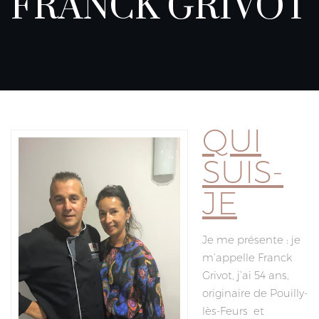
FRANCK GRIVOT
QUI
SUIS-
JE
Je me présente : je
m’appelle Franck
Grivot, j’ai 54 ans,
originaire de Pouilly-
lès-Feurs et