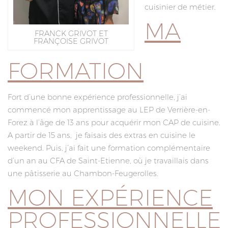
cuisinier de métier.
MA
FRANCK GRIVOT ET
FRANÇOISE GRIVOT
FORMATION
Fort d’une bonne expérience professionnelle, j’ai
commencé mon apprentissage au LEP de Verrière-en-
Forez à l’âge de 13 ans pour acquérir mon CAP de cuisine.
A partir de 15 ans, je faisais des extras en cuisine le
weekend. Puis, j’ai fait une formation complémentaire
d’un an au CFA de Saint-Etienne, où je travaillais dans
une pâtisserie au Chambon-Feugerolles.
MON EXPÉRIENCE
PROFESSIONNELLE