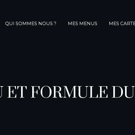
QUI SOMMES NOUS ?
MES MENUS
MES CART
 ET FORMULE DU