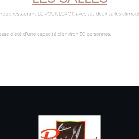
otre restaurant LE POUILLEROT, avec ses deux salles climatis
sse d’été d’une capacité d’environ 30 personnes.