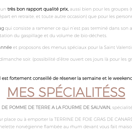
c un
très bon rapport qualité prix,
aussi bien pour les groupes (r
 départ en retraite, et toute autre occasion) que pour les perso
ag
qui consiste a ramener ce qui n’est pas terminé dans son a
mitation du gaspillage et du volume de bio-déchets.
’année
et proposons des menus spéciaux pour la Saint Valentin
dimanche soir. (possibilité d’être ouvert ces jours là pour les 
Il est fortement conseillé de réserver la semaine et le weekend
MES SPÉCIALITÉSS
N DE POMME DE TERRE A LA FOURME DE SAUVAIN,
spéciali
ur place ou à emporter la
TERRINE DE FOIE GRAS DE CANAR
omelette norvégienne flambée au rhum devant vous fait maiso