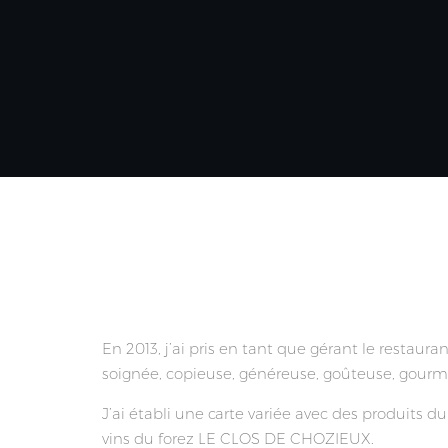
En 2013, j’ai pris en tant que gérant le restaur
soignée, copieuse, généreuse, goûteuse, gourm
J’ai établi une carte variée avec des produits d
vins du forez LE CLOS DE CHOZIEUX.