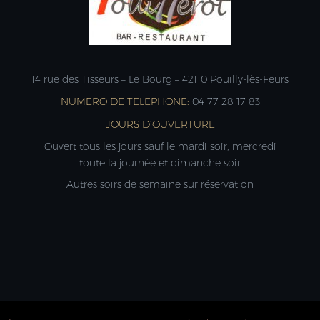
14 rue des Tisseurs – Le Bourg – 42110 Pouilly-lès-Feurs
NUMERO DE TELEPHONE:
04 77 28 17 83
JOURS D’OUVERTURE
Ouvert tous les jours sauf le mardi soir, mercredi
toute la journée et dimanche soir
Autres soirs de semaine sur réservation