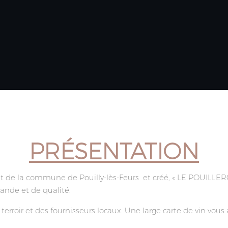
PRÉSENTATION
ant de la commune de Pouilly-lès-Feurs et créé,
« LE POUILLER
ande et de qualité.
u terroir et des fournisseurs locaux. Une large carte de vin vou