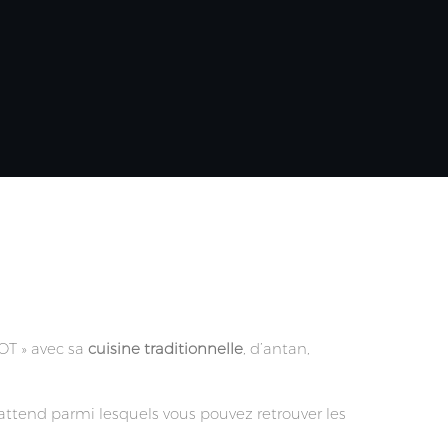
OT »
avec sa
cuisine
tra
ditionnelle
,
d’antan,
s attend parmi lesquels vous pouvez retrouver les