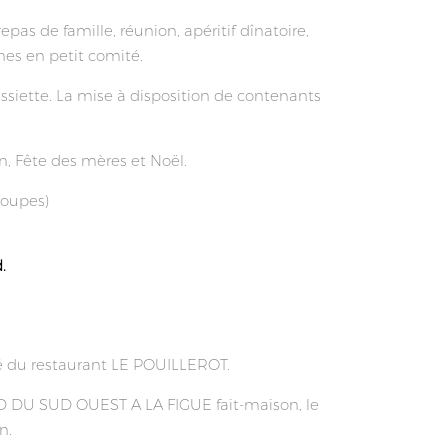
epas de famille, réunion, apéritif dînatoire,
nnes en petit comité.
ssiette. La mise à disposition de contenants
, Fête des mères et Noël.
groupes)
.
té du restaurant LE POUILLEROT.
D DU SUD OUEST A LA FIGUE
fait-maison, le
n.